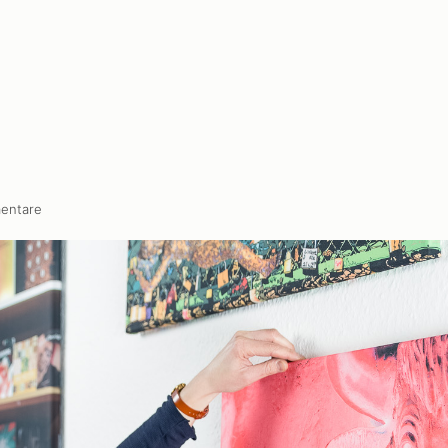
entare
: