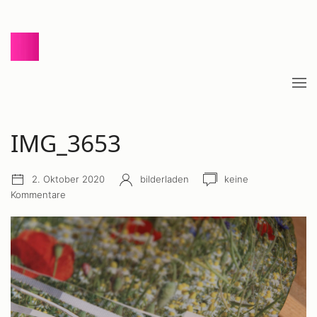
Zum
Inhalt
springen
Me
öff
IMG_3653
Beitrags
Autor:
Anzahl
2. Oktober 2020
bilderladen
keine
Datum:
Kommentare:
Kommentare